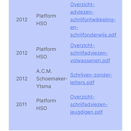
Overzicht-
adviezen-
Platform
2012
schrijfontwikkeling-
HSO
en-
schrijfonderwijs.pdf
Overzicht-
Platform
2012
schrijfadviezen-
HSO
volwassenen.pdf
A.C.M.
Schrijven-zonder-
2012
Schoemaker-
letters.pdf
Ytsma
Overzicht-
Platform
2011
schrijfadviezen-
HSO
jeugdigen.pdf