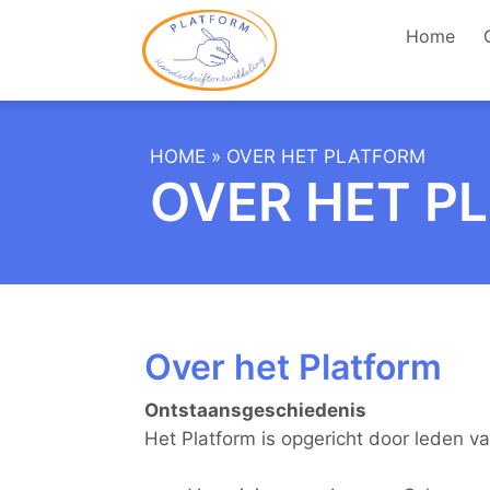
Home
HOME
»
OVER HET PLATFORM
OVER HET P
Over het Platform
Ontstaansgeschiedenis
Het Platform is opgericht door leden v