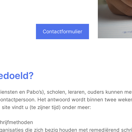
Contactformulier
bedoeld?
diensten en Pabo’s), scholen, leraren, ouders kunnen m
e contactpersoon. Het antwoord wordt binnen twee weke
ite vindt u (te zijner tijd) onder meer:
chrijfmethoden
rganisaties die zich bezig houden met remediërend schri