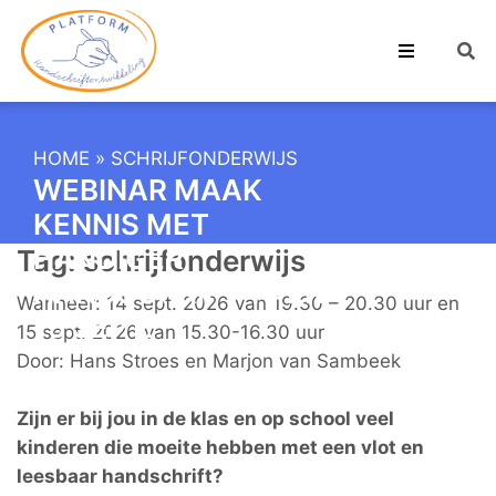
HOME
»
SCHRIJFONDERWIJS
WEBINAR MAAK
KENNIS MET
HANDIGER
Tag:
schrijfonderwijs
HANDSCHRIFT 14 EN
Wanneer: 14 sept. 2026 van 19.30 – 20.30 uur en
15 SEPT.
15 sept. 2026 van 15.30-16.30 uur
Door: Hans Stroes en Marjon van Sambeek
Zijn er bij jou in de klas en op school veel
kinderen die moeite hebben met een vlot en
leesbaar handschrift?