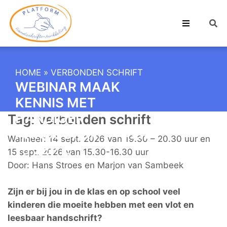
HOME
»
VERBONDEN SCHRIFT
WEBINAR MAAK
KENNIS MET
HANDIGER
Tag:
verbonden schrift
HANDSCHRIFT 14 EN
Wanneer: 14 sept. 2026 van 19.30 – 20.30 uur en
15 SEPT.
15 sept. 2026 van 15.30-16.30 uur
Door: Hans Stroes en Marjon van Sambeek
Zijn er bij jou in de klas en op school veel
kinderen die moeite hebben met een vlot en
leesbaar handschrift?